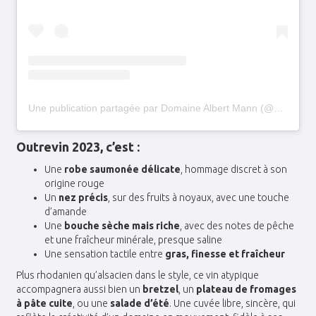
Une publication partagée par Domaine Albert Mann (@domainealbertmann)
Outrevin 2023
, c’est :
Une
robe saumonée délicate
, hommage discret à son
origine rouge
Un
nez précis
, sur des fruits à noyaux, avec une touche
d’amande
Une
bouche sèche mais riche
, avec des notes de pêche
et une fraîcheur minérale, presque saline
Une sensation tactile entre
gras, finesse et fraîcheur
Plus rhodanien qu’alsacien dans le style, ce vin atypique
accompagnera aussi bien un
bretzel
, un
plateau de fromages
à pâte cuite
, ou une
salade d’été
. Une cuvée libre, sincère, qui