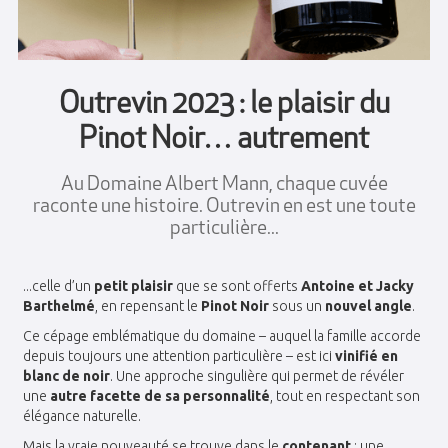
Outrevin 2023 : le plaisir du
Pinot Noir… autrement
Au Domaine Albert Mann, chaque cuvée
raconte une histoire. Outrevin en est une toute
particulière...
...celle d’un
petit plaisir
que se sont offerts
Antoine et Jacky
Barthelmé
, en repensant le
Pinot Noir
sous un
nouvel angle
.
Ce cépage emblématique du domaine – auquel la famille accorde
depuis toujours une attention particulière – est ici
vinifié en
blanc de noir
. Une approche singulière qui permet de révéler
une
autre facette de sa personnalité
, tout en respectant son
élégance naturelle.
Mais la vraie nouveauté se trouve dans le
contenant
: une