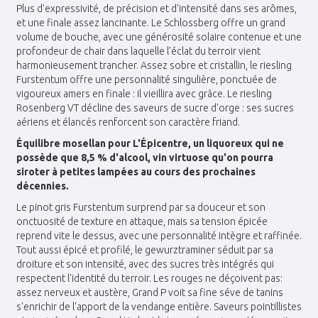
Plus d'expressivité, de précision et d'intensité dans ses arômes,
et une finale assez lancinante. Le Schlossberg offre un grand
volume de bouche, avec une générosité solaire contenue et une
profondeur de chair dans laquelle l'éclat du terroir vient
harmonieusement trancher. Assez sobre et cristallin, le riesling
Furstentum offre une personnalité singulière, ponctuée de
vigoureux amers en finale : il vieillira avec grâce. Le riesling
Rosenberg VT décline des saveurs de sucre d'orge : ses sucres
aériens et élancés renforcent son caractère friand.
Équilibre mosellan pour L'Épicentre, un liquoreux qui ne
possède que 8,5 % d'alcool, vin virtuose qu'on pourra
siroter à petites lampées au cours des prochaines
décennies.
Le pinot gris Furstentum surprend par sa douceur et son
onctuosité de texture en attaque, mais sa tension épicée
reprend vite le dessus, avec une personnalité intègre et raffinée.
Tout aussi épicé et profilé, le gewurztraminer séduit par sa
droiture et son intensité, avec des sucres très intégrés qui
respectent l'identité du terroir. Les rouges ne déçoivent pas:
assez nerveux et austère, Grand P voit sa fine séve de tanins
s'enrichir de l'apport de la vendange entière. Saveurs pointillistes